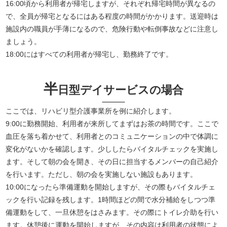
16:00頃から利用者が帰宅しますが、それぞれ帰宅時間が異なるの
で、全員が帰宅となるにはある程度の時間がかかります。送迎時は
施設内の職員が手薄になるので、危険行動や転倒事故などに注意し
ましょう。
18:00にはすべての利用者が帰宅し、勤務終了です。
半
日型デイサービスの場合
ここでは、リハビリ型介護事業所を例に紹介します。
9:00に勤務開始、利用者が来所してまずはお茶の時間です。ここで
血圧を落ち着かせて、利用者とのコミュニケーションの中で体調に
変化がないかを確認します。少ししたらバイタルチェックを実施し
ます。そして朝の会を開き、その日に担当するメンバーの自己紹介
を行います。ただし、朝の会を実施しない施設もあります。
10:00になったら準備運動を開始しますが、その際もバイタルチェ
ックを行い記録を残します。1時間ほどの間で水分補給をしつつ準
備運動をして、一旦休憩をはさみます。その際にトイレ介助を行い
ます。休憩後に運動を開始しますが、その内容は利用者の状態によ